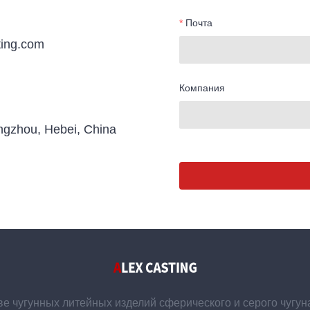
Почта
ting.com
Компания
gzhou, Hebei, China
 чугунных литейных изделий сферического и серого чугун