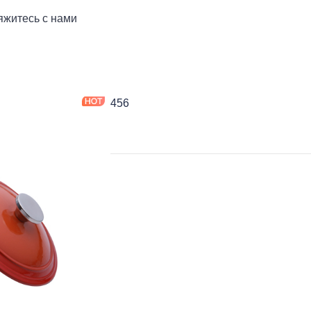
яжитесь с нами
я и сковорода
456