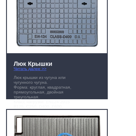
Люк Крышки
Читать далее >>
Люк крышки из чугуна или
чугунного чугуна.
Форма: круглая, квадратная,
прямоугольная, двойная
треугольная.
Класс нагрузки: EN124:2015
B125, C250, D400, E600,
F900
Размер: на заказ или
стандартный размер
Диапазон настроек: 200-
1200мм
Сертификат: BSI Kitemark