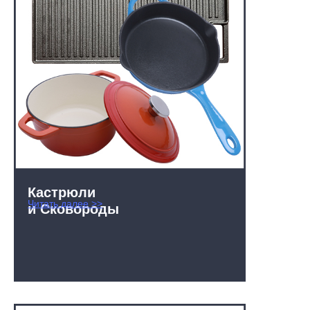
Кастрюли
Читать далее >>
и Сковороды